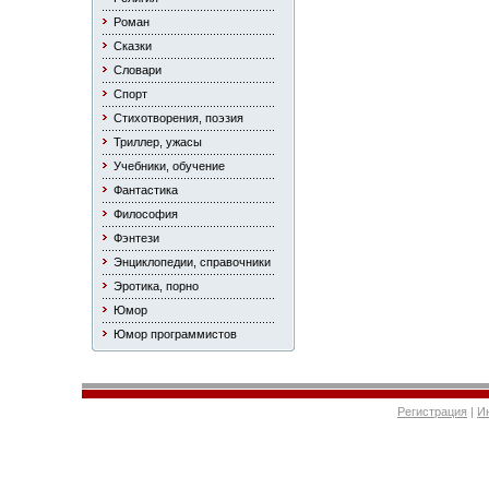
Роман
Сказки
Словари
Спорт
Стихотворения, поэзия
Триллер, ужасы
Учебники, обучение
Фантастика
Философия
Фэнтези
Энциклопедии, справочники
Эротика, порно
Юмор
Юмор программистов
Регистрация
|
И