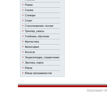
Роман
Сказки
Словари
Спорт
Стихотворения, поэзия
Триллер, ужасы
Учебники, обучение
Фантастика
Философия
Фэнтези
Энциклопедии, справочники
Эротика, порно
Юмор
Юмор программистов
Регистрация
|
И