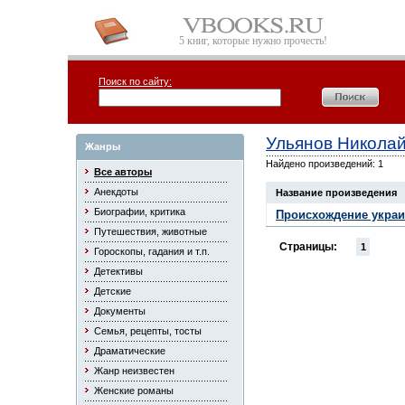
5 книг, которые нужно прочесть!
Поиск по сайту:
Ульянов Никола
Жанры
Найдено произведений: 1
Все авторы
Анекдоты
Название произведения
Биографии, критика
Происхождение украи
Путешествия, животные
Страницы:
1
Гороскопы, гадания и т.п.
Детективы
Детские
Документы
Семья, рецепты, тосты
Драматические
Жанр неизвестен
Женские романы