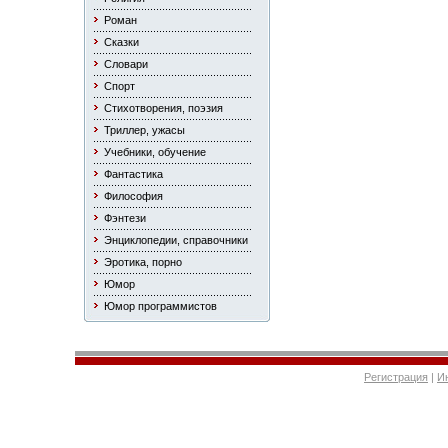
Роман
Сказки
Словари
Спорт
Стихотворения, поэзия
Триллер, ужасы
Учебники, обучение
Фантастика
Философия
Фэнтези
Энциклопедии, справочники
Эротика, порно
Юмор
Юмор программистов
Регистрация
|
И