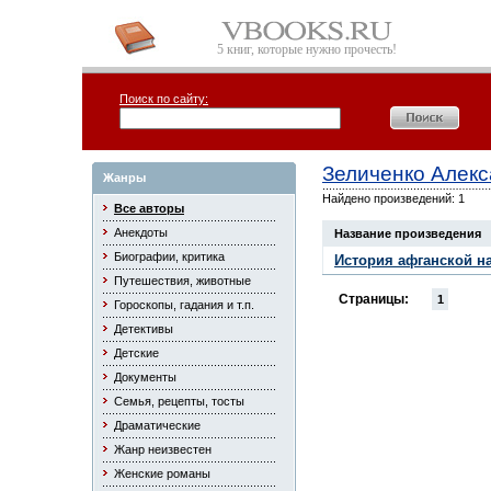
5 книг, которые нужно прочесть!
Поиск по сайту:
Зеличенко Алек
Жанры
Найдено произведений: 1
Все авторы
Анекдоты
Название произведения
Биографии, критика
История афганской на
Путешествия, животные
Страницы:
1
Гороскопы, гадания и т.п.
Детективы
Детские
Документы
Семья, рецепты, тосты
Драматические
Жанр неизвестен
Женские романы