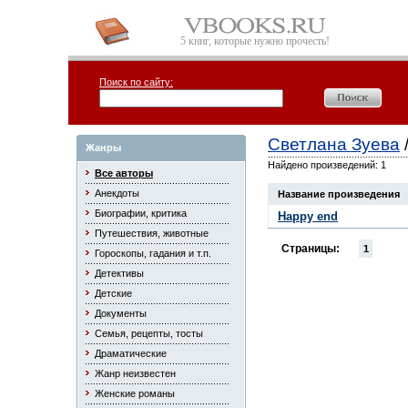
5 книг, которые нужно прочесть!
Поиск по сайту:
Светлана Зуева
Жанры
Найдено произведений: 1
Все авторы
Анекдоты
Название произведения
Биографии, критика
Нappy end
Путешествия, животные
Страницы:
1
Гороскопы, гадания и т.п.
Детективы
Детские
Документы
Семья, рецепты, тосты
Драматические
Жанр неизвестен
Женские романы