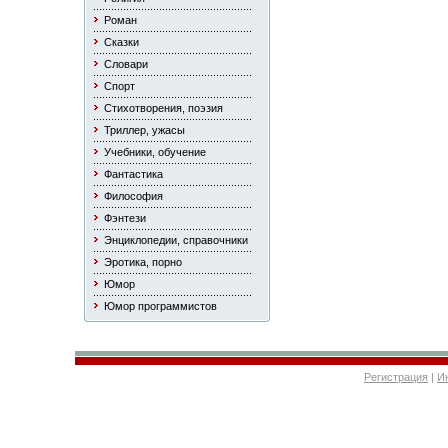
Роман
Сказки
Словари
Спорт
Стихотворения, поэзия
Триллер, ужасы
Учебники, обучение
Фантастика
Философия
Фэнтези
Энциклопедии, справочники
Эротика, порно
Юмор
Юмор программистов
Регистрация
|
И