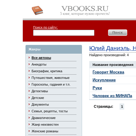
5 книг, которые нужно прочесть!
Поиск по сайту:
Юлий Даниэль, 
Жанры
Найдено произведений: 4
Все авторы
Анекдоты
Название произведения
Биографии, критика
Говорит Москва
Путешествия, животные
Искупление
Гороскопы, гадания и т.п.
Руки
Детективы
Человек из МИНАПа
Детские
Документы
Страницы:
1
Семья, рецепты, тосты
Драматические
Жанр неизвестен
Женские романы