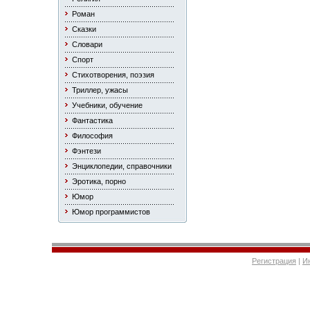
Роман
Сказки
Словари
Спорт
Стихотворения, поэзия
Триллер, ужасы
Учебники, обучение
Фантастика
Философия
Фэнтези
Энциклопедии, справочники
Эротика, порно
Юмор
Юмор программистов
Регистрация
|
И