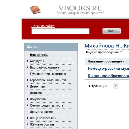
5 книг, которые нужно прочесть!
Поиск по сайту:
Михайлова Н., Ки
Жанры
Найдено произведений: 2
Все авторы
Анекдоты
Название произведения
Биографии, критика
Немецко-русский муз
Путешествия, животные
Школьное образовани
Гороскопы, гадания и т.п.
Страницы:
1
Детективы
Детские
Документы
Семья, рецепты, тосты
Драматические
Жанр неизвестен
Женские романы