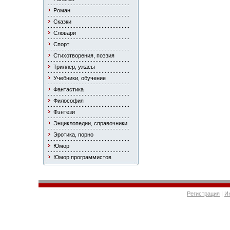
Роман
Сказки
Словари
Спорт
Стихотворения, поэзия
Триллер, ужасы
Учебники, обучение
Фантастика
Философия
Фэнтези
Энциклопедии, справочники
Эротика, порно
Юмор
Юмор программистов
Регистрация
|
И