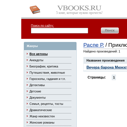
5 книг, которые нужно прочесть!
Поиск по сайту:
Распе Р.
/ Прикл
Жанры
Найдено произведений: 1
Все авторы
Анекдоты
Название произведения
Биографии, критика
Вечера барона Мюнхг
Путешествия, животные
Страницы:
1
Гороскопы, гадания и т.п.
Детективы
Детские
Документы
Семья, рецепты, тосты
Драматические
Жанр неизвестен
Женские романы