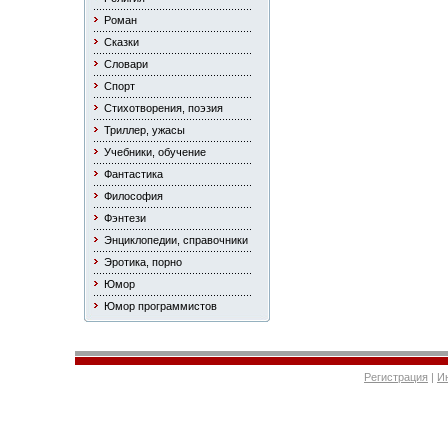
Роман
Сказки
Словари
Спорт
Стихотворения, поэзия
Триллер, ужасы
Учебники, обучение
Фантастика
Философия
Фэнтези
Энциклопедии, справочники
Эротика, порно
Юмор
Юмор программистов
Регистрация
|
И