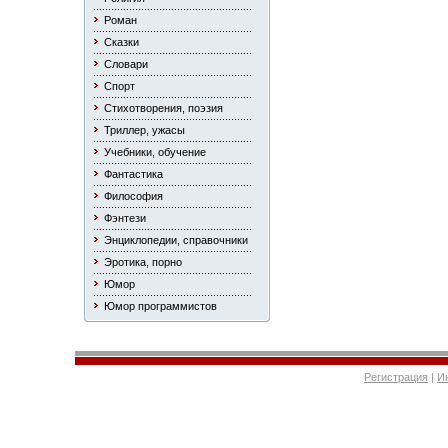
Роман
Сказки
Словари
Спорт
Стихотворения, поэзия
Триллер, ужасы
Учебники, обучение
Фантастика
Философия
Фэнтези
Энциклопедии, справочники
Эротика, порно
Юмор
Юмор программистов
Регистрация
|
И