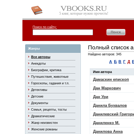
5 книг, которые нужно прочесть!
Поиск по сайту:
Полный список а
Жанры
Найдено авторов: 345
Все авторы
А
Б
В
Г
Д
Анекдоты
Биографии, критика
Имя автора
Путешествия, животные
Дамаскин епископ
Гороскопы, гадания и т.п.
Дан Маркович
Детективы
Детские
Дан Ури
Документы
Данила Бухвалов
Семья, рецепты, тосты
Данилевский Григор
Драматические
Даниленко М.
Жанр неизвестен
Женские романы
Данилова Анна