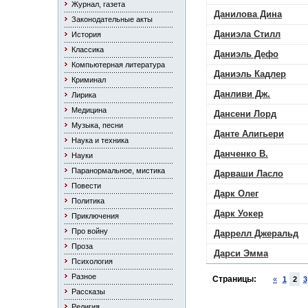
Журнал, газета
Данилова Дина
Законодательные акты
Даниэла Стилл
История
Классика
Даниэль Дефо
Компьютерная литература
Даниэль Кадлер
Криминал
Данливи Дж.
Лирика
Медицина
Дансени Лорд
Музыка, песни
Данте Алигьери
Наука и техника
Данченко В.
Науки
Паранормальное, мистика
Дарваши Ласло
Повести
Дарк Олег
Политика
Дарк Уокер
Приключения
Про войну
Даррелл Джеральд
Проза
Дарси Эмма
Психология
Разное
Страницы:
«
1
2
3
Рассказы
Религия