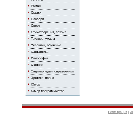
Роман
Сказки
Словари
Спорт
Стихотворения, поэзия
Триллер, ужасы
Учебники, обучение
Фантастика
Философия
Фэнтези
Энциклопедии, справочники
Эротика, порно
Юмор
Юмор программистов
Регистрация
|
И