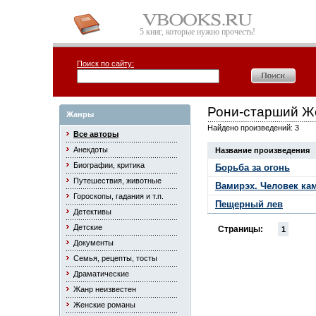
5 книг, которые нужно прочесть!
Поиск по сайту:
Рони-старший 
Жанры
Найдено произведений: 3
Все авторы
Анекдоты
Название произведения
Биографии, критика
Борьба за огонь
Путешествия, животные
Вамирэх. Человек ка
Гороскопы, гадания и т.п.
Пещерный лев
Детективы
Детские
Страницы:
1
Документы
Семья, рецепты, тосты
Драматические
Жанр неизвестен
Женские романы