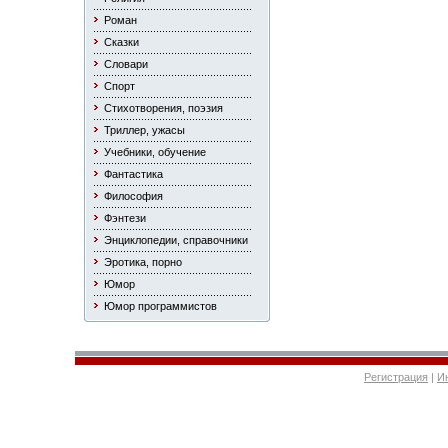
Роман
Сказки
Словари
Спорт
Стихотворения, поэзия
Триллер, ужасы
Учебники, обучение
Фантастика
Философия
Фэнтези
Энциклопедии, справочники
Эротика, порно
Юмор
Юмор программистов
Регистрация
|
И