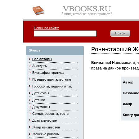
5 книг, которые нужно прочесть!
Поиск по сайту:
Рони-старший Ж
Жанры
Все авторы
Внимание!
Напоминаем, чт
Анекдоты
права на данное произвед
Биографии, критика
Путешествия, животные
Автор
Гороскопы, гадания и т.п.
Детективы
Название
Детские
Жанр
Документы
Семья, рецепты, тосты
Книгу до
Драматические
Жанр неизвестен
Женские романы