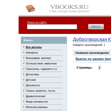
5 книг, которые нужно прочесть!
Поиск по сайту:
Добротворская К
Жанры
Найдено произведений: 1
Все авторы
Анекдоты
Название произведения
Биографии, критика
Браток по разуму (ин
Путешествия, животные
Страницы:
1
Гороскопы, гадания и т.п.
Детективы
Детские
Документы
Семья, рецепты, тосты
Драматические
Жанр неизвестен
Женские романы