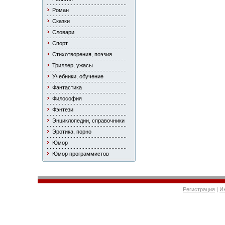
Роман
Сказки
Словари
Спорт
Стихотворения, поэзия
Триллер, ужасы
Учебники, обучение
Фантастика
Философия
Фэнтези
Энциклопедии, справочники
Эротика, порно
Юмор
Юмор программистов
Регистрация
|
И