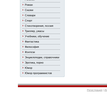
Роман
Сказки
Словари
Спорт
Стихотворения, поэзия
Триллер, ужасы
Учебники, обучение
Фантастика
Философия
Фэнтези
Энциклопедии, справочники
Эротика, порно
Юмор
Юмор программистов
Регистрация
|
И