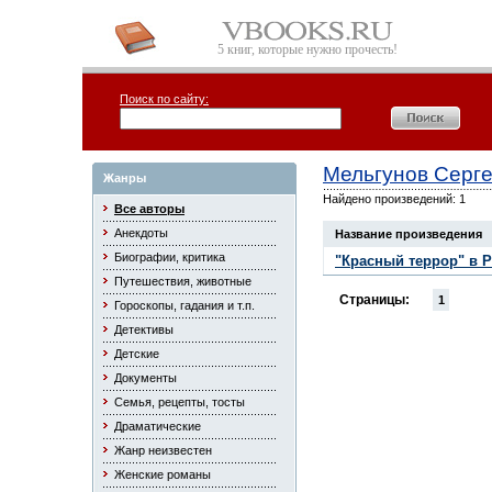
5 книг, которые нужно прочесть!
Поиск по сайту:
Мельгунов Серг
Жанры
Найдено произведений: 1
Все авторы
Анекдоты
Название произведения
Биографии, критика
"Красный террор" в Ро
Путешествия, животные
Страницы:
1
Гороскопы, гадания и т.п.
Детективы
Детские
Документы
Семья, рецепты, тосты
Драматические
Жанр неизвестен
Женские романы