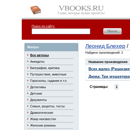
5 книг, которые нужно прочесть!
Поиск по сайту:
Леонид Блехер
/
Жанры
Найдено произведений: 2
Все авторы
Анекдоты
Название произведения
Биографии, критика
Всех жалко (Рецензия
Путешествия, животные
Дюма: Три мушкетера
Гороскопы, гадания и т.п.
Страницы:
1
Детективы
Детские
Документы
Семья, рецепты, тосты
Драматические
Жанр неизвестен
Женские романы