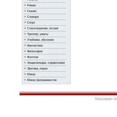
Роман
Сказки
Словари
Спорт
Стихотворения, поэзия
Триллер, ужасы
Учебники, обучение
Фантастика
Философия
Фэнтези
Энциклопедии, справочники
Эротика, порно
Юмор
Юмор программистов
Регистрация
|
И