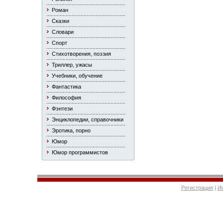
Роман
Сказки
Словари
Спорт
Стихотворения, поэзия
Триллер, ужасы
Учебники, обучение
Фантастика
Философия
Фэнтези
Энциклопедии, справочники
Эротика, порно
Юмор
Юмор программистов
Регистрация
|
И