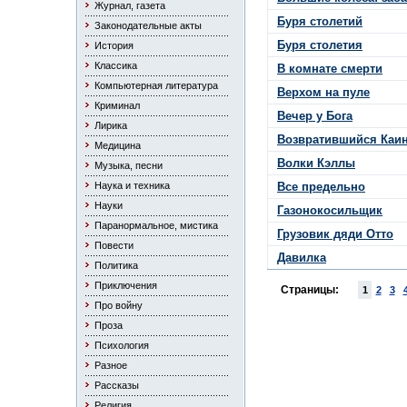
Журнал, газета
Буря столетий
Законодательные акты
Буря столетия
История
Классика
В комнате смерти
Компьютерная литература
Верхом на пуле
Криминал
Вечер у Бога
Лирика
Возвратившийся Каи
Медицина
Волки Кэллы
Музыка, песни
Наука и техника
Все предельно
Науки
Газонокосильщик
Паранормальное, мистика
Грузовик дяди Отто
Повести
Давилка
Политика
Приключения
Страницы:
1
2
3
Про войну
Проза
Психология
Разное
Рассказы
Религия