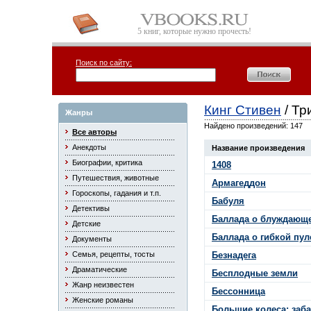
5 книг, которые нужно прочесть!
Поиск по сайту:
Кинг Стивен
/ Тр
Жанры
Найдено произведений: 147
Все авторы
Анекдоты
Название произведения
Биографии, критика
1408
Путешествия, животные
Армагеддон
Гороскопы, гадания и т.п.
Бабуля
Детективы
Баллада о блуждающе
Детские
Баллада о гибкой пул
Документы
Семья, рецепты, тосты
Безнадега
Драматические
Бесплодные земли
Жанр неизвестен
Бессонница
Женские романы
Большие колеса: заб